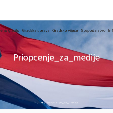
eno glasilo
Gradska uprava
Gradsko vijeće
Gospodarstvo
In
Priopcenje_za_medije
Home
/
Priopcenje_za_medije