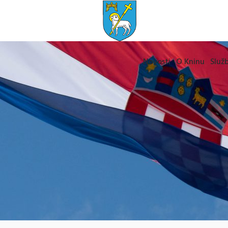
Novosti
O Kninu
Služb