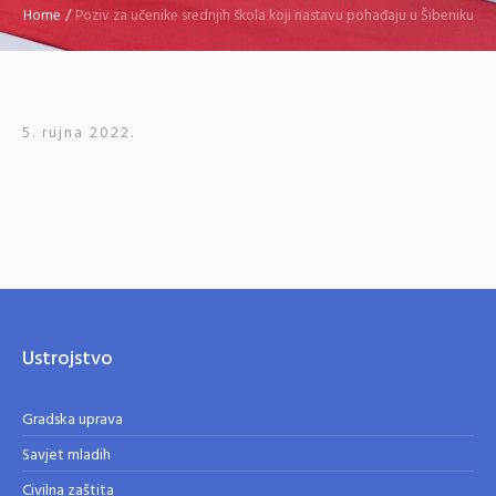
Home
/
Poziv za učenike srednjih škola koji nastavu pohađaju u Šibeniku
5. rujna 2022.
Ustrojstvo
Gradska uprava
Savjet mladih
Civilna zaštita