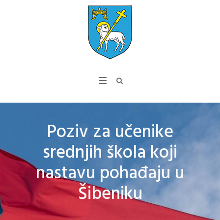
Poziv za učenike
srednjih škola koji
nastavu pohađaju u
Šibeniku