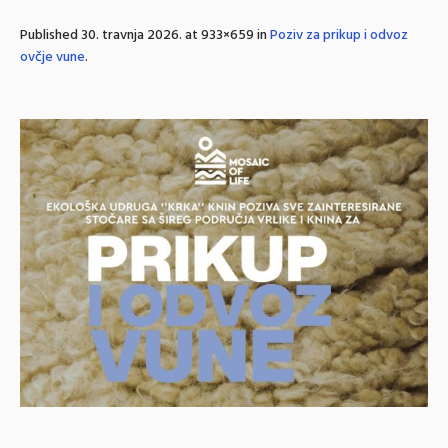
Published
30. travnja 2026.
at 933×659 in
Poziv za prikup i odvoz
ovčje vune
.