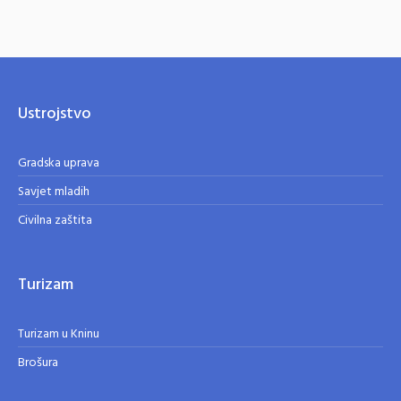
Ustrojstvo
Gradska uprava
Savjet mladih
Civilna zaštita
Turizam
Turizam u Kninu
Brošura