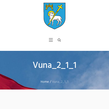
Vuna_2_1_1
Home
/
Vuna_2_1_1