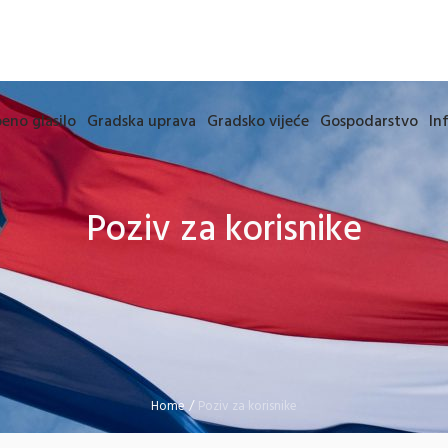
eno glasilo
Gradska uprava
Gradsko vijeće
Gospodarstvo
In
Poziv za korisnike
Home
/
Poziv za korisnike