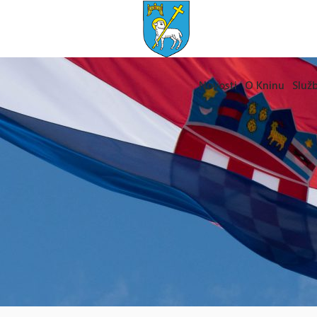
Novosti
O Kninu
Služb