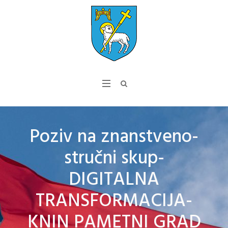
Poziv na znanstveno-
stručni skup-
DIGITALNA
TRANSFORMACIJA-
KNIN PAMETNI GRAD