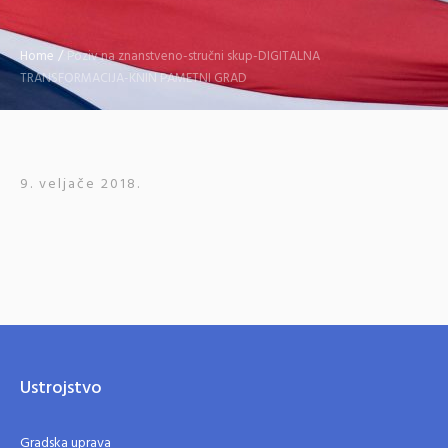
Home
/
Poziv na znanstveno-stručni skup-DIGITALNA
TRANSFORMACIJA-KNIN PAMETNI GRAD
9. veljače 2018.
Ustrojstvo
Gradska uprava