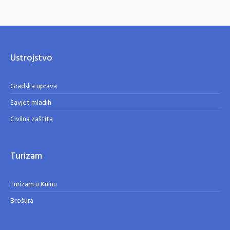
Ustrojstvo
Gradska uprava
Savjet mladih
Civilna zaštita
Turizam
Turizam u Kninu
Brošura