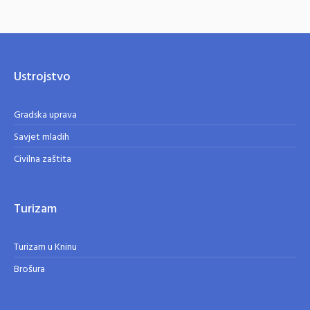
Ustrojstvo
Gradska uprava
Savjet mladih
Civilna zaštita
Turizam
Turizam u Kninu
Brošura