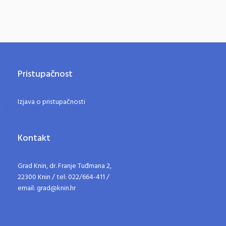
Pristupačnost
Izjava o pristupačnosti
Kontakt
Grad Knin, dr. Franje Tuđmana 2,
22300 Knin / tel: 022/664-411 /
email: grad@knin.hr