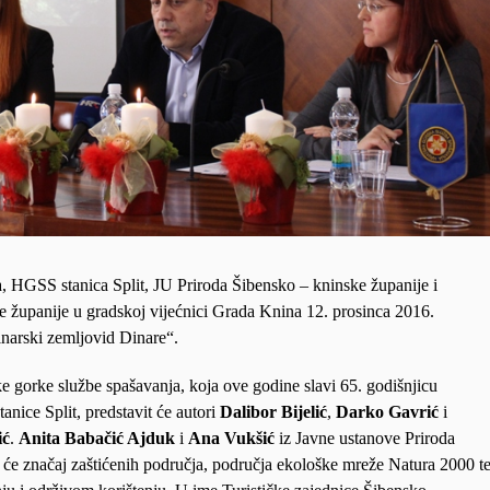
GSS stanica Split, JU Priroda Šibensko – kninske županije i
e županije u gradskoj vijećnici Grada Knina 12. prosinca 2016.
inarski zemljovid Dinare“.
e gorke službe spašavanja, koja ove godine slavi 65. godišnjicu
tanice Split, predstavit će autori
Dalibor Bijelić
,
Darko Gavrić
i
ić
.
Anita Babačić Ajduk
i
Ana Vukšić
iz Javne ustanove Priroda
t će značaj zaštićenih područja, područja ekološke mreže Natura 2000 t