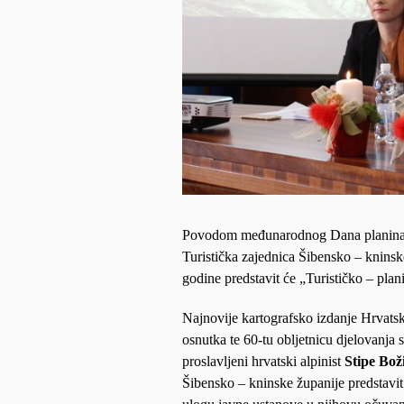
Povodom međunarodnog Dana planina, H
Turistička zajednica Šibensko – kninsk
godine predstavit će „Turističko – plan
Najnovije kartografsko izdanje Hrvatsk
osnutka te 60-tu obljetnicu djelovanja s
proslavljeni hrvatski alpinist
Stipe Bož
Šibensko – kninske županije
predstavi