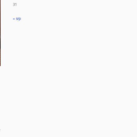
31
« srp
e