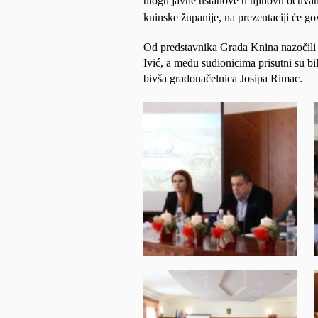
ulogu javne ustanove u njihovu očuvan
kninske županije, na prezentaciji će gov
Od predstavnika Grada Knina nazočili 
Ivić, a među sudionicima prisutni su b
bivša gradonačelnica Josipa Rimac.