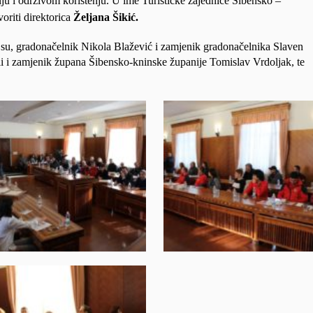
ju i održivom korištenju. U ime Turističke zajednice Šibensko –
oriti
direktorica
Željana Šikić.
su, gradonačelnik Nikola Blažević i zamjenik gradonačelnika Slaven
ili i zamjenik župana Šibensko-kninske županije Tomislav Vrdoljak, te