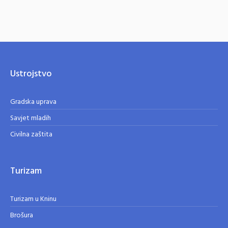
Ustrojstvo
Gradska uprava
Savjet mladih
Civilna zaštita
Turizam
Turizam u Kninu
Brošura