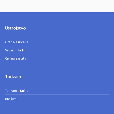
Ustrojstvo
Gradska uprava
Savjet mladih
Civilna zaštita
Turizam
Turizam u Kninu
Brošura