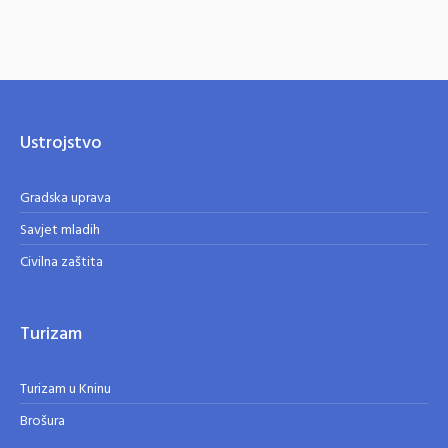
Ustrojstvo
Gradska uprava
Savjet mladih
Civilna zaštita
Turizam
Turizam u Kninu
Brošura