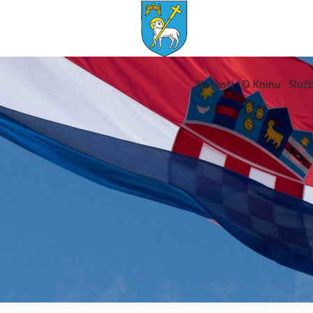
Novosti
O Kninu
Služb