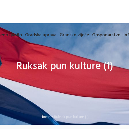
eno glasilo
Gradska uprava
Gradsko vijeće
Gospodarstvo
In
Ruksak pun kulture (1)
Home
/
Ruksak pun kulture (1)