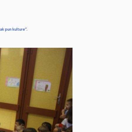
sak pun kulture“
.