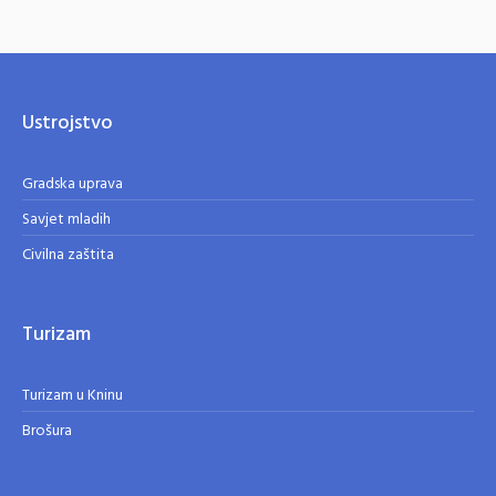
Ustrojstvo
Gradska uprava
Savjet mladih
Civilna zaštita
Turizam
Turizam u Kninu
Brošura