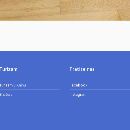
Turizam
Pratite nas
Turizam u Kninu
Facebook
Brošura
Instagram