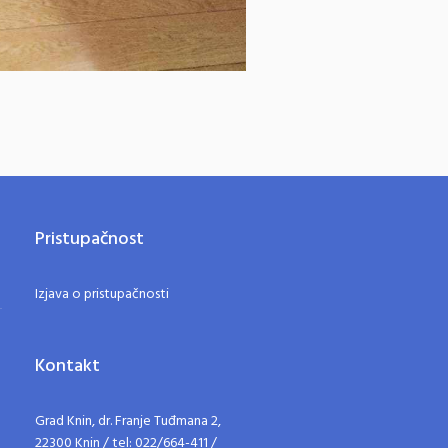
Pristupačnost
Izjava o pristupačnosti
Kontakt
Grad Knin, dr. Franje Tuđmana 2,
22300 Knin / tel: 022/664-411 /