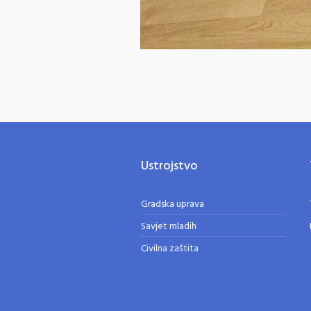
Ustrojstvo
Gradska uprava
Savjet mladih
Civilna zaštita