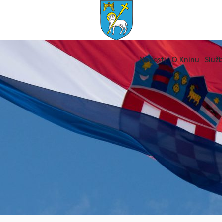
Novosti
O Kninu
Služb