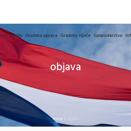
eno glasilo
Gradska uprava
Gradsko vijeće
Gospodarstvo
In
objava
Home
/
objava