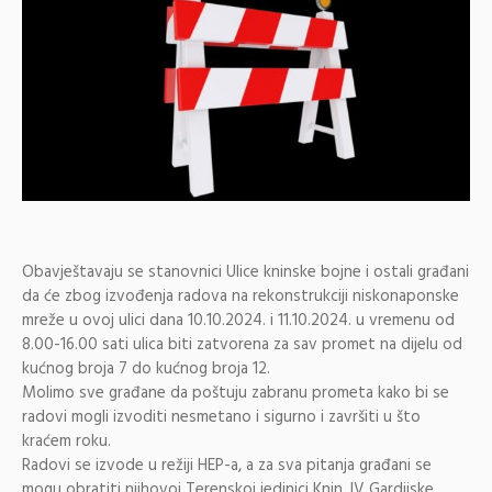
Obavještavaju se stanovnici Ulice kninske bojne i ostali građani
da će zbog izvođenja radova na rekonstrukciji niskonaponske
mreže u ovoj ulici dana 10.10.2024. i 11.10.2024. u vremenu od
8.00-16.00 sati ulica biti zatvorena za sav promet na dijelu od
kućnog broja 7 do kućnog broja 12.
Molimo sve građane da poštuju zabranu prometa kako bi se
radovi mogli izvoditi nesmetano i sigurno i završiti u što
kraćem roku.
Radovi se izvode u režiji HEP-a, a za sva pitanja građani se
mogu obratiti njihovoj Terenskoj jedinici Knin, IV Gardijske