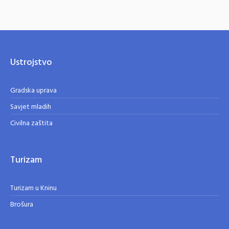
Ustrojstvo
Gradska uprava
Savjet mladih
Civilna zaštita
Turizam
Turizam u Kninu
Brošura