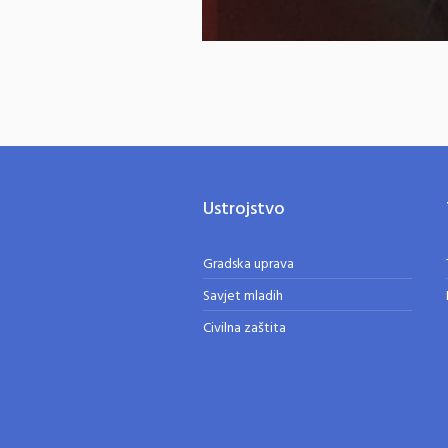
Ustrojstvo
Gradska uprava
Savjet mladih
Civilna zaštita