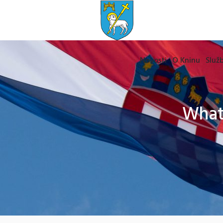
Novosti
O Kninu
Služb
What