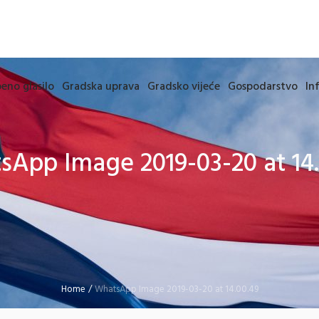
eno glasilo
Gradska uprava
Gradsko vijeće
Gospodarstvo
In
sApp Image 2019-03-20 at 14.
Home
/
WhatsApp Image 2019-03-20 at 14.00.49