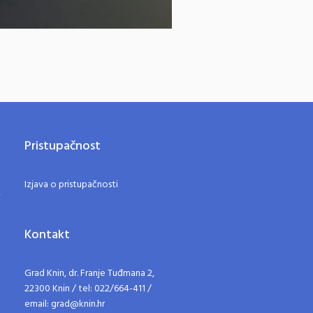
Pristupačnost
Izjava o pristupačnosti
Kontakt
Grad Knin, dr. Franje Tuđmana 2,
22300 Knin / tel: 022/664-411 /
email: grad@knin.hr