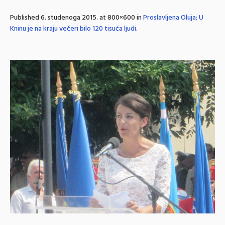
Published
6. studenoga 2015.
at 800×600 in
Proslavljena Oluja; U
Kninu je na kraju večeri bilo 120 tisuća ljudi
.