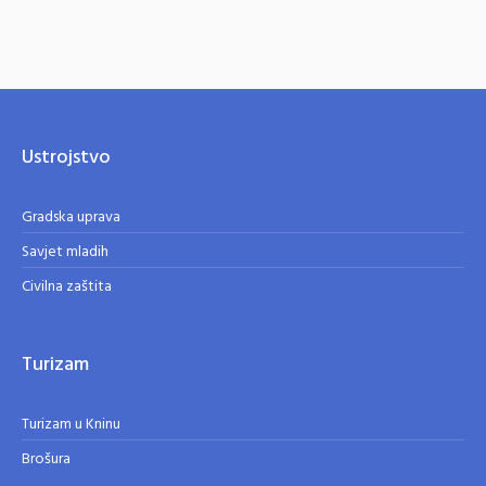
Ustrojstvo
Gradska uprava
Savjet mladih
Civilna zaštita
Turizam
Turizam u Kninu
Brošura