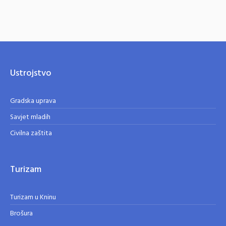
Ustrojstvo
Gradska uprava
Savjet mladih
Civilna zaštita
Turizam
Turizam u Kninu
Brošura