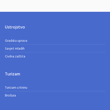
Ustrojstvo
Gradska uprava
Savjet mladih
Civilna zaštita
Turizam
Turizam u Kninu
Brošura