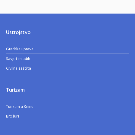
Ustrojstvo
Gradska uprava
Savjet mladih
Civilna zaštita
Turizam
Turizam u Kninu
Brošura