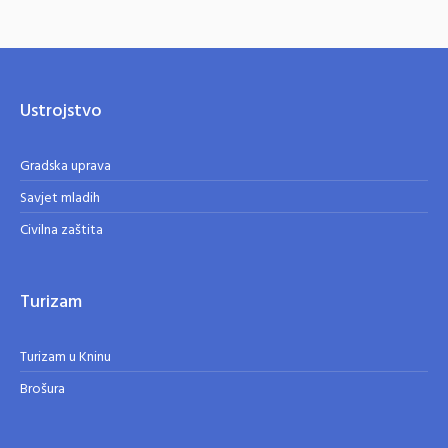
Ustrojstvo
Gradska uprava
Savjet mladih
Civilna zaštita
Turizam
Turizam u Kninu
Brošura