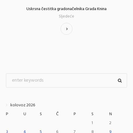
Uskrsna čestitka gradonačelnika Grada Knina
Sljedeće
kolovoz 2026
P
U
S
Č
P
S
N
1
2
3
4
5
6
7
8
9