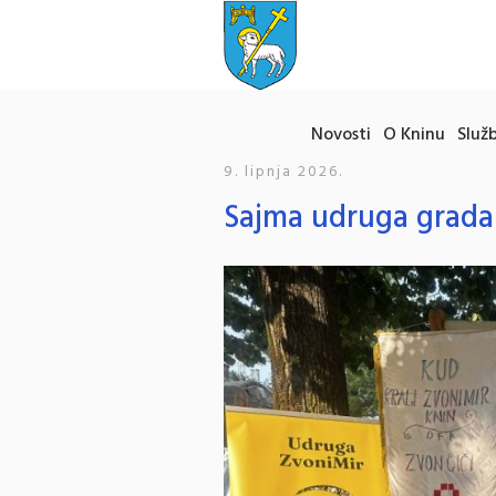
Novosti
O Kninu
Služb
9. lipnja 2026.
Sajma udruga grada