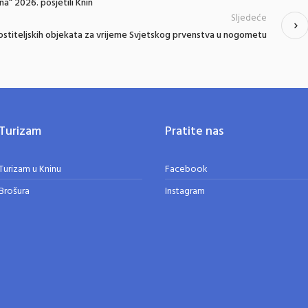
a“ 2026. posjetili Knin
Sljedeće
stiteljskih objekata za vrijeme Svjetskog prvenstva u nogometu
Turizam
Pratite nas
Turizam u Kninu
Facebook
Brošura
Instagram