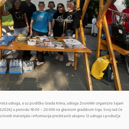
ata udruga, a uz podršku Grada Knina, udruga ZvoniMir organizira Sajam
10.6.2026.) u periodu 18:00 – 20:00h na glavnom gradskom trgu. Svoj rad će
ivnih materijala i informacija predstaviti ukupno 12 udruga s područja