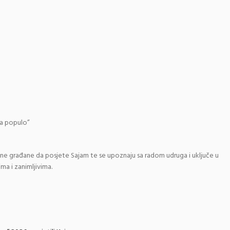
ia populo”
ne građane da posjete Sajam te se upoznaju sa radom udruga i uključe u
ma i zanimljivima.