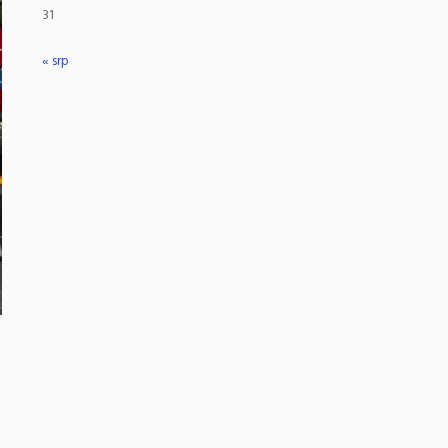
31
« srp