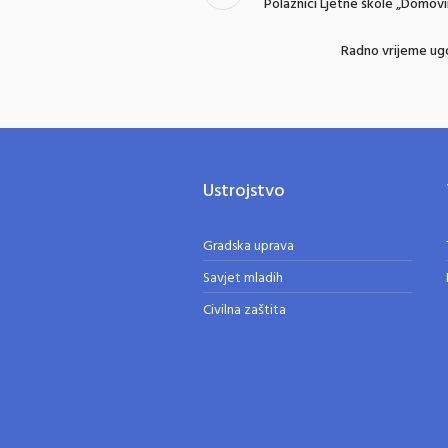
Polaznici Ljetne škole „Domovin
Radno vrijeme ugo
Ustrojstvo
Gradska uprava
Savjet mladih
Civilna zaštita