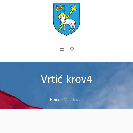
Vrtić-krov4
Home
/
Vrtić-krov4