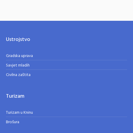
Ustrojstvo
Gradska uprava
Savjet mladih
Civilna zaštita
Turizam
Turizam u Kninu
Brošura