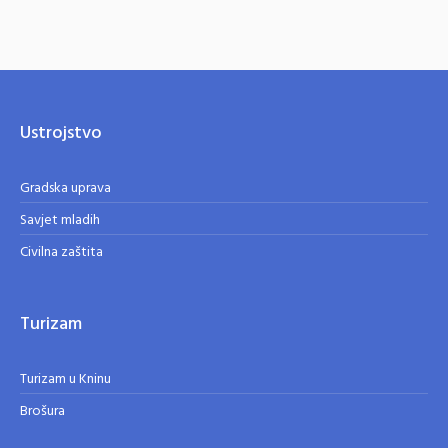
Ustrojstvo
Gradska uprava
Savjet mladih
Civilna zaštita
Turizam
Turizam u Kninu
Brošura