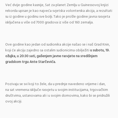
Već dvije godine kasnije, Sat za planet Zemlju u Guinessovoj knjizi
rekorda upisan je kao najveća svjetska volonterska akcija, a rezultati
su iz godine u godinu sve bolji. Tako je prošle godine javna rasvjeta
isključena u više od 7000 gradova iz više od 160 zemalja.
Ove godine kao jedan od sudionika akcije našao se i naš Grad Knin,
koji će akciju zajedno sa ostalim sudionicima obilježiti
u subotu, 19.
ožujka, u 20:30 sati, gašenjem javne rasvjete na središnjem
gradskom trgu Ante Starčevića.
Pozivaju se svi koji to žele, da u prednje navedeno vrijeme i dan,
na sat vremena isključe rasvjetu u svojim institucijama, trgovačkim
društvima, ustanovama ali i u svojim domovima, kako bi se pridružili
ovoj akciji.