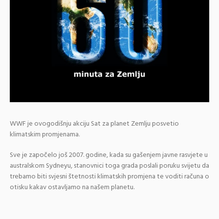
WWF je ovogodišnju akciju Sat za planet Zemlju posvetio
klimatskim promjenama.
Sve je započelo još 2007. godine, kada su gašenjem javne rasvjete u
australskom Sydneyu, stanovnici toga grada poslali poruku svijetu da
trebamo biti svjesni štetnosti klimatskih promjena te voditi računa o
otisku kakav ostavljamo na našem planetu.