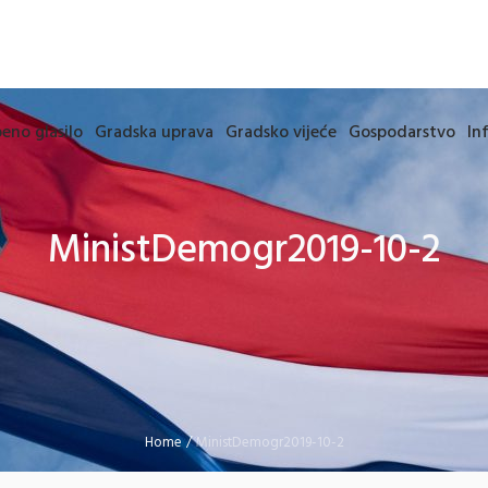
eno glasilo
Gradska uprava
Gradsko vijeće
Gospodarstvo
In
MinistDemogr2019-10-2
Home
/
MinistDemogr2019-10-2