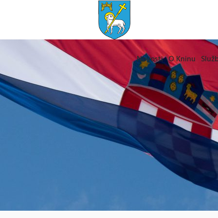
Novosti
O Kninu
Služb