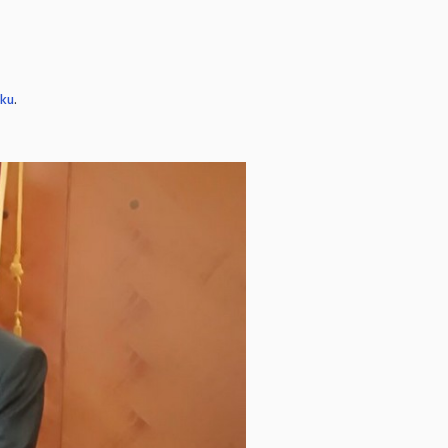
iku
.