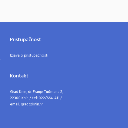
Pristupačnost
Izjava o pristupačnosti
Kontakt
Grad Knin, dr. Franje Tuđmana 2,
22300 Knin / tel: 022/664-411 /
email: grad@knin.hr