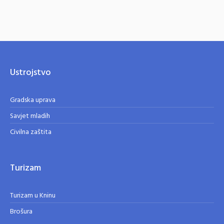
Ustrojstvo
Gradska uprava
Savjet mladih
Civilna zaštita
Turizam
Turizam u Kninu
Brošura