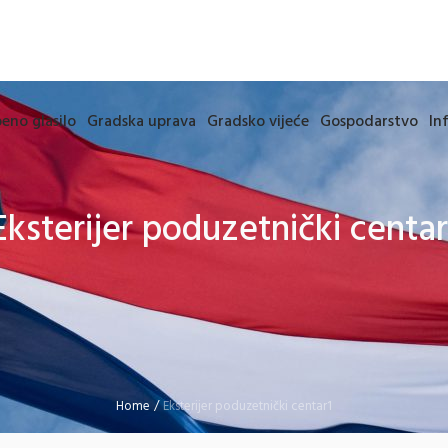
eno glasilo
Gradska uprava
Gradsko vijeće
Gospodarstvo
In
Eksterijer poduzetnički centar
Home
/
Eksterijer poduzetnički centar1