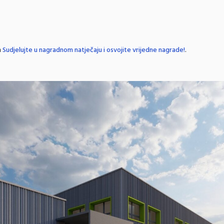
n
Sudjelujte u nagradnom natječaju i osvojite vrijedne nagrade!
.