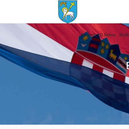
Novosti
O Kninu
Služb