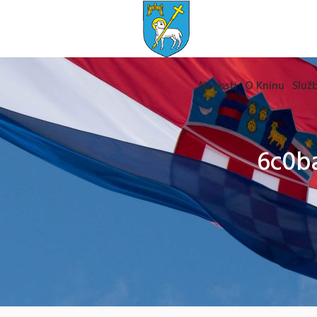
Novosti
O Kninu
Služb
6c0b