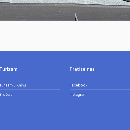
Turizam
Pratite nas
Turizam u Kninu
Facebook
Brošura
Instagram