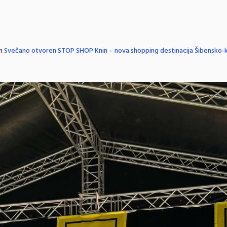
in
Svečano otvoren STOP SHOP Knin – nova shopping destinacija Šibensko-k