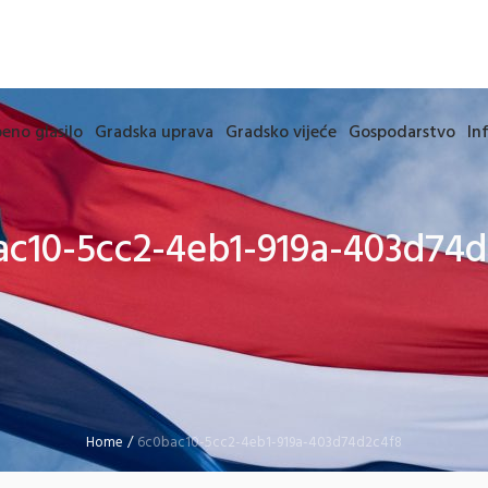
eno glasilo
Gradska uprava
Gradsko vijeće
Gospodarstvo
In
ac10-5cc2-4eb1-919a-403d74d
Home
/
6c0bac10-5cc2-4eb1-919a-403d74d2c4f8