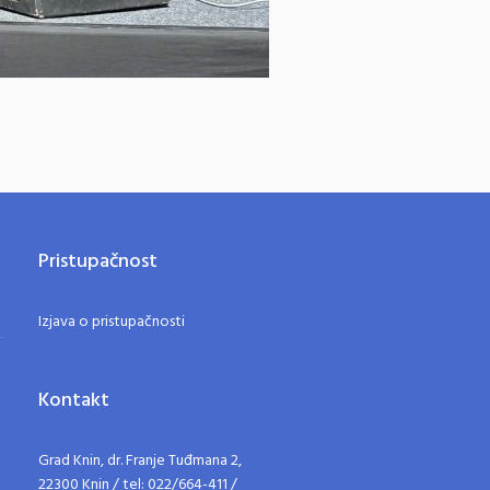
Pristupačnost
Izjava o pristupačnosti
Kontakt
Grad Knin, dr. Franje Tuđmana 2,
22300 Knin / tel: 022/664-411 /