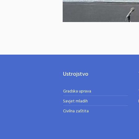
Ustrojstvo
Gradska uprava
Savjet mladih
Civilna zaštita