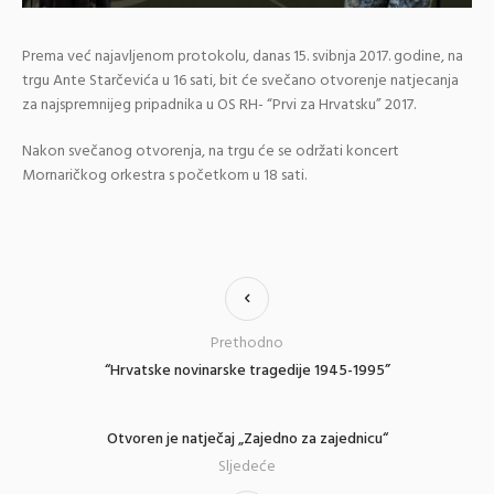
Prema već najavljenom protokolu, danas 15. svibnja 2017. godine, na
trgu Ante Starčevića u 16 sati, bit će svečano otvorenje natjecanja
za najspremnijeg pripadnika u OS RH- “Prvi za Hrvatsku” 2017.
Nakon svečanog otvorenja, na trgu će se održati koncert
Mornaričkog orkestra s početkom u 18 sati.
Prethodno
“Hrvatske novinarske tragedije 1945-1995”
Otvoren je natječaj „Zajedno za zajednicu“
Sljedeće