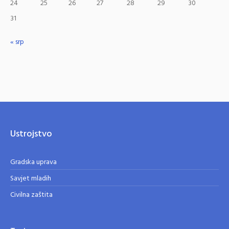
24
25
26
27
28
29
30
31
« srp
Ustrojstvo
Gradska uprava
Savjet mladih
Civilna zaštita