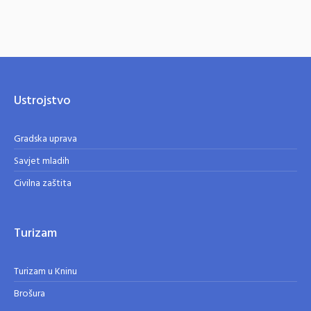
Ustrojstvo
Gradska uprava
Savjet mladih
Civilna zaštita
Turizam
Turizam u Kninu
Brošura