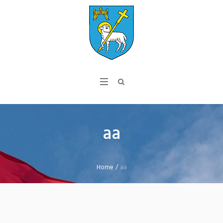
aa
Home
/
aa