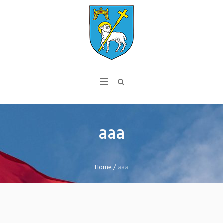
aaa
Home
/
aaa