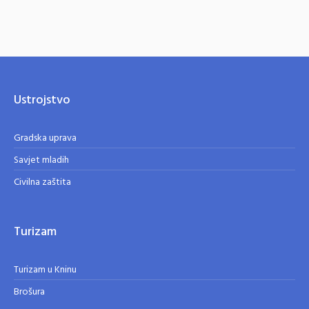
Ustrojstvo
Gradska uprava
Savjet mladih
Civilna zaštita
Turizam
Turizam u Kninu
Brošura