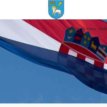
Novosti
O Kninu
Služb