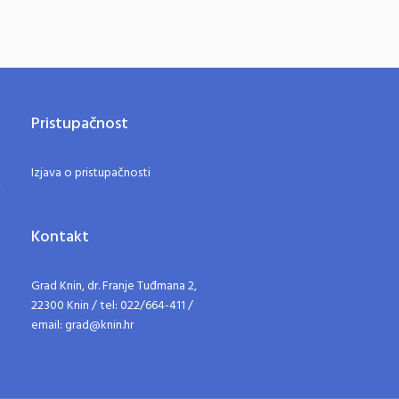
Pristupačnost
Izjava o pristupačnosti
Kontakt
Grad Knin, dr. Franje Tuđmana 2,
22300 Knin / tel: 022/664-411 /
email: grad@knin.hr