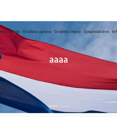
eno glasilo
Gradska uprava
Gradsko vijeće
Gospodarstvo
In
aaaa
Home
/
aaaa