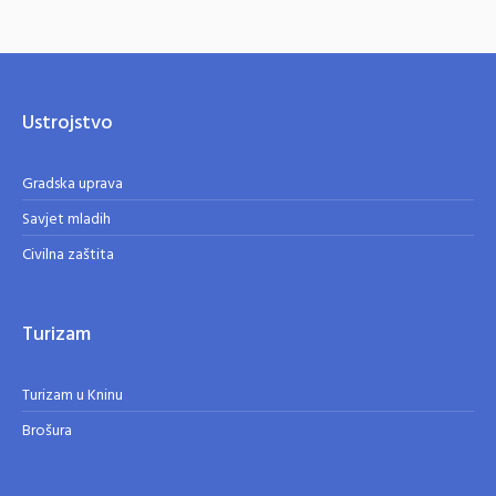
Ustrojstvo
Gradska uprava
Savjet mladih
Civilna zaštita
Turizam
Turizam u Kninu
Brošura