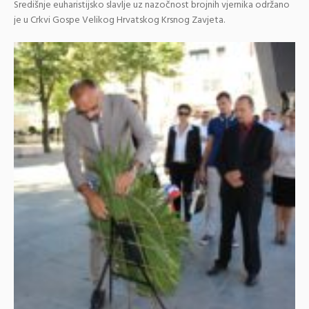
Središnje euharistijsko slavlje uz nazočnost brojnih vjernika održano
je u Crkvi Gospe Velikog Hrvatskog Krsnog Zavjeta.