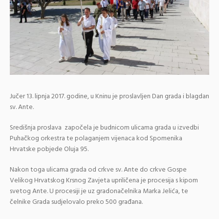
Jučer 13. lipnja 2017. godine, u Kninu je proslavljen Dan grada i blagdan
sv. Ante.
Središnja proslava započela je budnicom ulicama grada u izvedbi
Puhačkog orkestra te polaganjem vijenaca kod Spomenika
Hrvatske pobjede Oluja 95.
Nakon toga ulicama grada od crkve sv. Ante do crkve Gospe
Velikog Hrvatskog Krsnog Zavjeta upriličena je procesija s kipom
svetog Ante. U procesiji je uz gradonačelnika Marka Jelića, te
čelnike Grada sudjelovalo preko 500 građana.