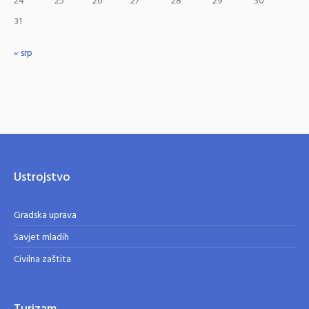
24
25
26
27
28
29
30
31
« srp
Ustrojstvo
Gradska uprava
Savjet mladih
Civilna zaštita