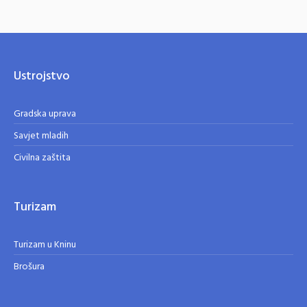
Ustrojstvo
Gradska uprava
Savjet mladih
Civilna zaštita
Turizam
Turizam u Kninu
Brošura