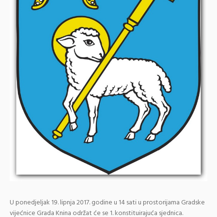
U ponedjeljak 19. lipnja 2017. godine u 14 sati u prostorijama Gradske
vijećnice Grada Knina održat će se 1. konstituirajuća sjednica.