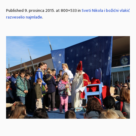
Published
9. prosinca 2015.
at 800×533 in
Sveti Nikola i božićni vlakić
razveselio najmlađe
.