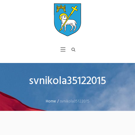
svnikola35122015
Home
/
svnikola35122015