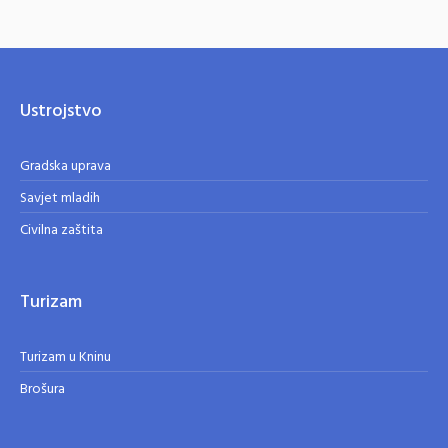
Ustrojstvo
Gradska uprava
Savjet mladih
Civilna zaštita
Turizam
Turizam u Kninu
Brošura