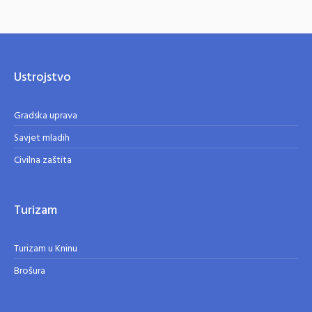
Ustrojstvo
Gradska uprava
Savjet mladih
Civilna zaštita
Turizam
Turizam u Kninu
Brošura