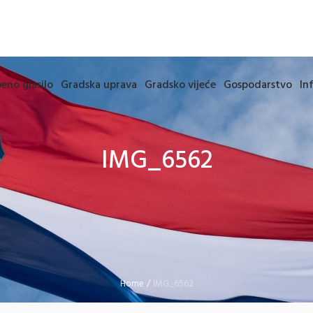
eno glasilo
Gradska uprava
Gradsko vijeće
Gospodarstvo
In
IMG_6562
Home
/
IMG_6562