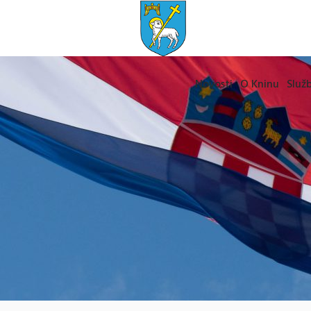
Novosti
O Kninu
Služb