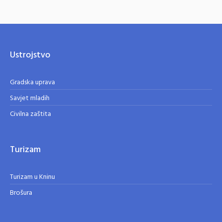
Ustrojstvo
Gradska uprava
Savjet mladih
Civilna zaštita
Turizam
Turizam u Kninu
Brošura