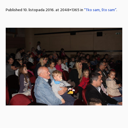
Published
10. listopada 2016.
at 2048×1365 in
“Tko sam, što sam”
.