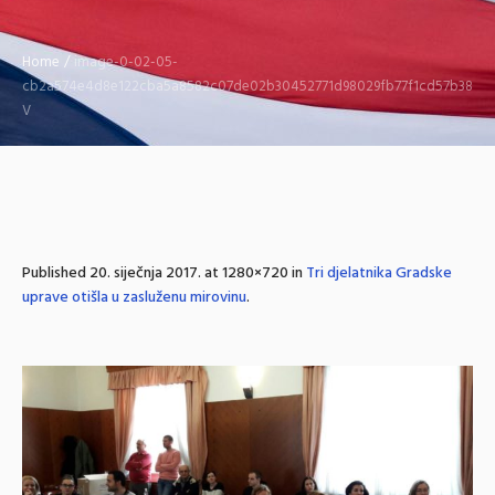
Home
/
image-0-02-05-
cb2a574e4d8e122cba5a8582c07de02b30452771d98029fb77f1cd57b3867
V
Published
20. siječnja 2017.
at 1280×720 in
Tri djelatnika Gradske
uprave otišla u zasluženu mirovinu
.