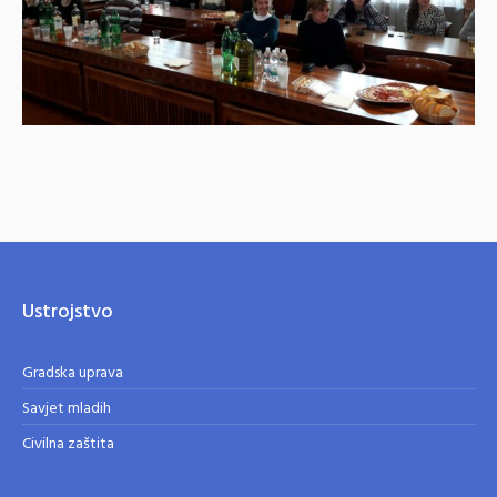
Ustrojstvo
Gradska uprava
Savjet mladih
Civilna zaštita