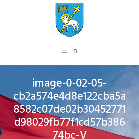
image-0-02-05-
cb2a574e4d8e122cba5a
8582c07de02b30452771
d98029fb77f1cd57b386
74bc-V