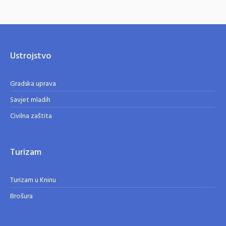
Ustrojstvo
Gradska uprava
Savjet mladih
Civilna zaštita
Turizam
Turizam u Kninu
Brošura