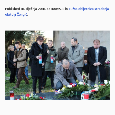
Published
18. siječnja 2018.
at 800×533 in
Tužna obljetnica stradanja
obitelji Čengić
.