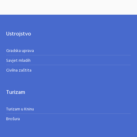
Ustrojstvo
Gradska uprava
Savjet mladih
Civilna zaštita
Turizam
Turizam u Kninu
Brošura