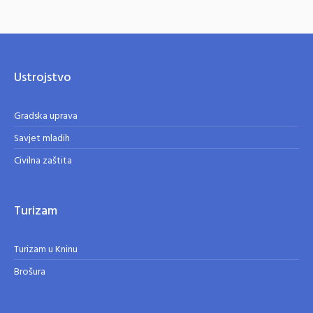
Ustrojstvo
Gradska uprava
Savjet mladih
Civilna zaštita
Turizam
Turizam u Kninu
Brošura