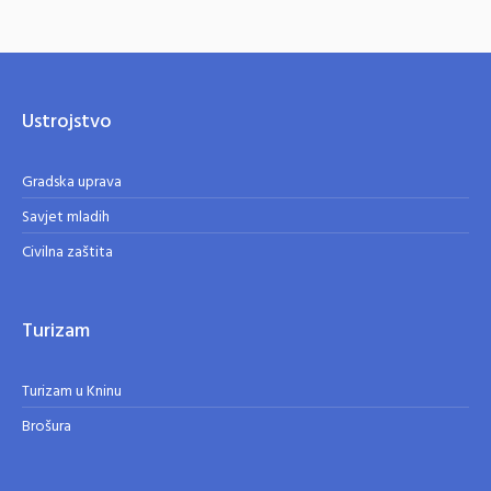
Ustrojstvo
Gradska uprava
Savjet mladih
Civilna zaštita
Turizam
Turizam u Kninu
Brošura